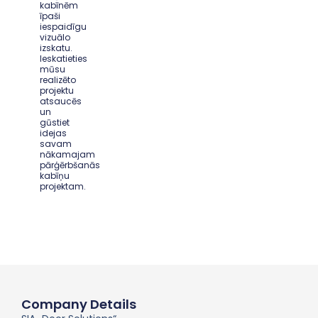
kabīnēm
īpaši
iespaidīgu
vizuālo
izskatu.
Ieskatieties
mūsu
realizēto
projektu
atsaucēs
un
gūstiet
idejas
savam
nākamajam
pārģērbšanās
kabīņu
projektam.
Company Details