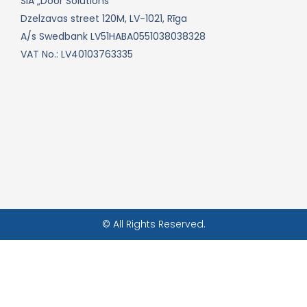
SIA „Door Solutions“
Dzelzavas street 120M, LV-1021, Rīga
A/s Swedbank LV51HABA0551038038328
VAT No.: LV40103763335
© All Rights Reserved.