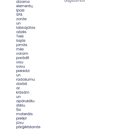
augstumos
dizaina
elementu,
īpaši
SPA
zonās
un
labsajūtas
oāzēs.
Tieši
šajās
jomās
mēs
varam
parādīt
visu
savu
pieredzi
un
radošumu
darbā
ar
krāsām
un
apdrukātu
stiklu.
Šis
materiāls
piešķir
jūsu
pārģērbšanās