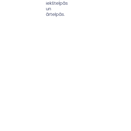
iekštelpās
un
ārtelpās.