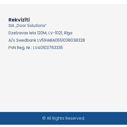
Rekvizīti
SIA „Door Solutions“
Dzelzavas iela 120M, LV-1021, Rīga
A/s Swedbank LV51HABA0551038038328
PVN Reģ. Nr.: LV40103763335
© All Rights Reserved.