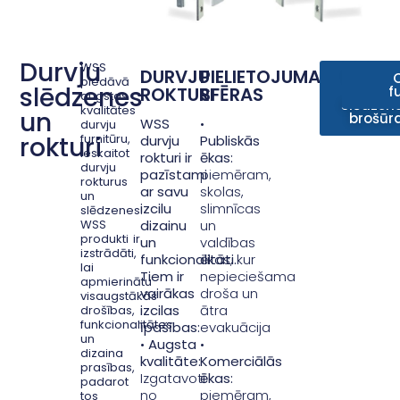
Durvju
WSS
DURVJU
PIELIETOJUMA
WSS 20
Rokt
D
piedāvā
slēdzenes
ROKTURI
SFĒRAS
sērijas
broš
pie
f
augstas
slēdzen
kvalitātes
un
brošūr
WSS
•
durvju
rokturi
furnitūru,
durvju
Publiskās
ieskaitot
rokturi ir
ēkas:
durvju
pazīstami
piemēram,
rokturus
ar savu
skolas,
un
izcilu
slimnīcas
slēdzenes.
WSS
dizainu
un
produkti ir
un
valdības
izstrādāti,
funkcionalitāti.
ēkas, kur
lai
Tiem ir
nepieciešama
apmierinātu
vairākas
droša un
visaugstākās
izcilas
ātra
drošības,
funkcionalitātes
īpašības:
evakuācija
un
•
Augsta
•
dizaina
kvalitāte:
Komerciālās
prasības,
Izgatavoti
ēkas:
padarot
no
piemēram,
tos