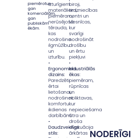
piemērotus
izturīgiem
biroji,
gan
materiāliem,
tirdzniecības
komerciālām,
piemēram,
centri un
gan
nerūsējošā
viesnīcas,
publiskām
tērauda,
kur
ēkām.
kas
svarīgi
nodrošina
nodrošināt
ilgmūžību
drošību
un
un ērtu
izturību.
piekļuvi
•
•
Ergonomisks
Industriālās
dizains:
ēkas:
Paredzēti
piemēram,
ērtai
rūpnīcas
lietošanai,
un
nodrošinot
noliktavas,
komfortu
kur
ikdienas
nepieciešama
darbībām.
ātra un
•
droša
Daudzveidīgs
evakuācija
NODERĪGI
stils:
ārkārtas