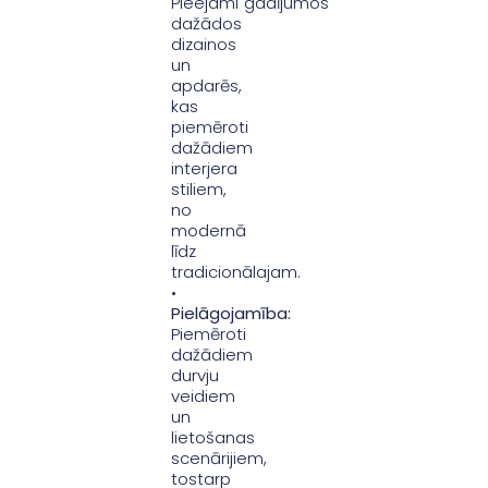
Pieejami
gadījumos
dažādos
dizainos
un
apdarēs,
kas
piemēroti
dažādiem
interjera
stiliem,
no
modernā
līdz
tradicionālajam.
•
Pielāgojamība:
Piemēroti
dažādiem
durvju
veidiem
un
lietošanas
scenārijiem,
tostarp