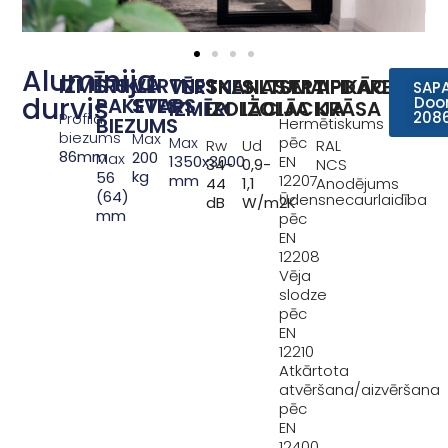
Alumīnija
IZMĒRS
STIKLA
VĒRTNES
VĒRTNES
SKAŅAS
SILTUMA
SERTIFIKĀCIJA
APDARES
SAP
durvis
PAKETES
SVARS
Doo
IZMĒRI
IZOLĀCIJA
IZOLĀCIJA
KRĀSA
208
Profila
BIEZUMS
Hermētiskums
biezums
Max
Max
pēc
Rw
Ud
RAL
86mm
200
Max
1350x3000
EN
34-
0,9-
NCS
kg
56
mm
12207
44
1,1
Anodējums
(64)
Ūdensnecaurlaidība
dB
W/m2K
mm
pēc
EN
12208
Vēja
slodze
pēc
EN
12210
Atkārtota
atvēršana/aizvēršana
pēc
EN
12400