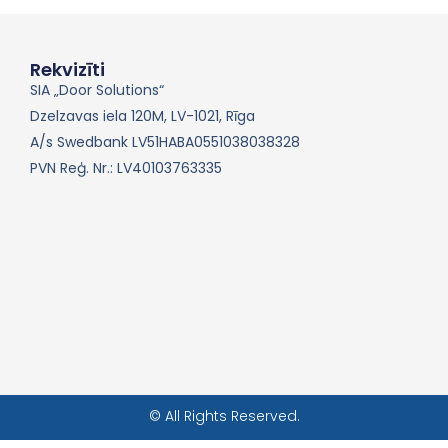
Rekvizīti
SIA „Door Solutions“
Dzelzavas iela 120M, LV-1021, Rīga
A/s Swedbank LV51HABA0551038038328
PVN Reģ. Nr.: LV40103763335
© All Rights Reserved.