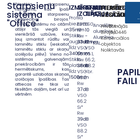
Starpsienu
Pilnstikla starpsienu
IZMĒRS
SKAŅAS
STIKLA
MATERIĀLS/VI
PIEMĒROTS
APSTIPRI
Pr
U
risinājums, kas īpaši
sistēma
IZOLĀCIJA
TIPS
te
PĀRKLĀJUMS
UZSTĀDĪŠAN
DOKUMEN
paredzēts starpsienu
ap
k
d
Profila
celtniecībai birojos.
"Office"
biezums
ESG
ESG
''Office'' sistēmu no citām
Anodēts
Privātmājās
ETA-
atšķir tās vieglā un
35mm
10
10
alumīnijs
Birojos
16/0446
vienkāršā uzbūve, kas
Stikla
Rw
-
Alumīnija
Komerciālos
ļauj izmantot rūdītu vai
augstums
33dB
12mm
RAL
objektos
laminētu stiklu (ieskaitot
līdz
VSG
VSG
laminētu stiklu ar skaņu
Noliktavās
3400mm
55.1
55.1,
izolējošu plēvi). Viena no
Stikla
sistēmas galvenajām
Rw
66.2,
priekšrocībām ir tās
platums
35dB
88.2
PAPI
hermētiskums, kas
līdz
VSG
<br.
garantē uzlabotas skaņas
1500mm
66.2
FAILI
izolācijas īpašības. Tas
Rw
attiecas ne tikai uz
37dB
fiksētām daļām, bet arī uz
vērtnēm.
VSG
66.2
Si*
Rw
39dB
VSG
88.2
Si*