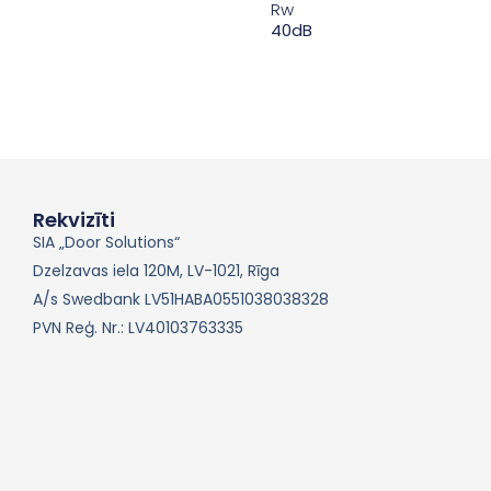
Rw
40dB
Rekvizīti
SIA „Door Solutions“
Dzelzavas iela 120M, LV-1021, Rīga
A/s Swedbank LV51HABA0551038038328
PVN Reģ. Nr.: LV40103763335